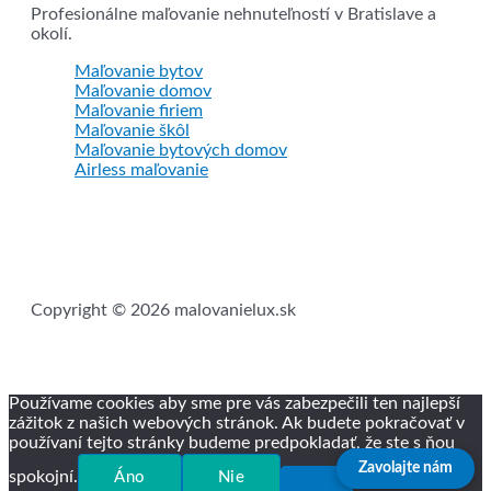
Profesionálne maľovanie nehnuteľností v Bratislave a
okolí.
Maľovanie bytov
Maľovanie domov
Maľovanie firiem
Maľovanie škôl
Maľovanie bytových domov
Airless maľovanie
Copyright © 2026 malovanielux.sk
Používame cookies aby sme pre vás zabezpečili ten najlepší
zážitok z našich webových stránok. Ak budete pokračovať v
používaní tejto stránky budeme predpokladať, že ste s ňou
Zavolajte nám
spokojní.
Áno
Nie